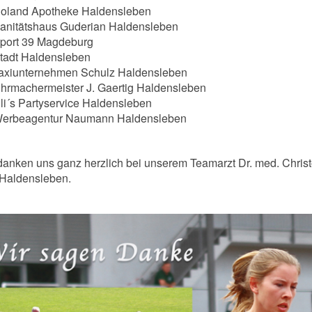
oland Apotheke Haldensleben
anitätshaus Guderian Haldensleben
port 39 Magdeburg
tadt Haldensleben
axiunternehmen Schulz Haldensleben
hrmachermeister J. Gaertig Haldensleben
li´s Partyservice Haldensleben
erbeagentur Naumann Haldensleben
danken uns ganz herzlich bei unserem Teamarzt Dr. med. Chri
 Haldensleben.