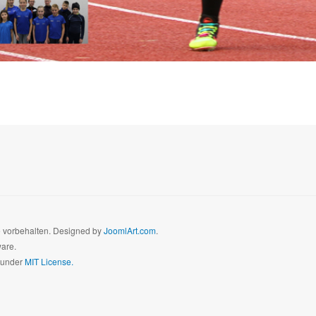
te vorbehalten. Designed by
JoomlArt.com
.
ware.
d under
MIT License.