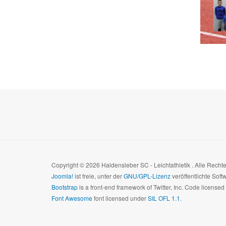
Copyright © 2026 Haldensleber SC - Leichtathletik . Alle Rech
Joomla!
ist freie, unter der
GNU/GPL-Lizenz
veröffentlichte Soft
Bootstrap
is a front-end framework of Twitter, Inc. Code license
Font Awesome
font licensed under
SIL OFL 1.1
.