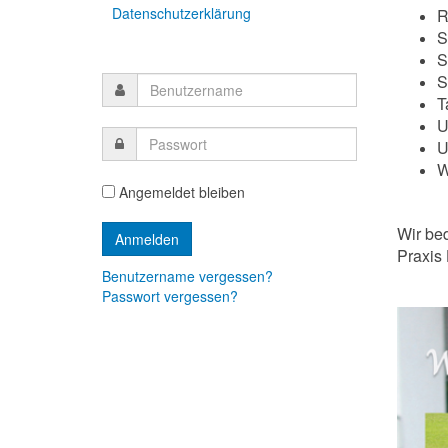
Datenschutzerklärung
R
S
S
S
T
U
U
W
Angemeldet bleiben
Wir be
Praxis
Benutzername vergessen?
Passwort vergessen?