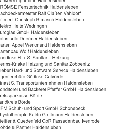
äckerei Lippmann Haldensleben
RÖMSE Fenstertechnik Haldensleben
achdeckermeister Ralf Claßen Vahldorf
r. med. Christoph Rimasch Haldensleben
lektro Heite Wedringen
uroglas GmbH Haldensleben
otostudio Doermer Haldensleben
arten Appel Werkmarkt Haldensleben
artenbau Wolf Haldensleben
oedicke H. + S. Sanitär – Heizung
erms-Knake Heizung und Sanitär Zobbenitz
ieber Hard- und Software Service Haldensleben
ngenieurbüro Gödicke Calvörde
inast S. Transportunternehmen Haldensleben
onditorei und Bäckerei Pfeiffer GmbH Haldensleben
reissparkasse Börde
andkreis Börde
FM Schuh- und Sport GmbH Schönebeck
hysiotherapie Katrin Grellmann Haldensleben
feiffer & Quedenfeld GbR Fassadenbau Ivenrode
ohde & Partner Haldensleben