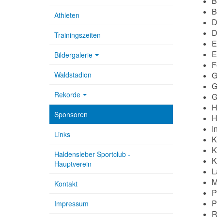
B
B
Athleten
D
D
Trainingszeiten
E
E
Bildergalerie
F
Waldstadion
G
G
Rekorde
G
H
Sponsoren
H
I
Links
K
K
Haldensleber Sportclub -
K
Hauptverein
L
M
Kontakt
P
P
Impressum
R