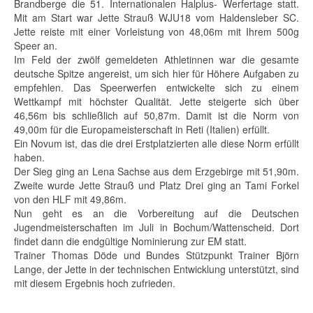
Brandberge die 51. Internationalen Halplus- Werfertage statt.
Mit am Start war Jette Strauß WJU18 vom Haldensleber SC.
Jette reiste mit einer Vorleistung von 48,06m mit Ihrem 500g
Speer an.
Im Feld der zwölf gemeldeten Athletinnen war die gesamte
deutsche Spitze angereist, um sich hier für Höhere Aufgaben zu
empfehlen. Das Speerwerfen entwickelte sich zu einem
Wettkampf mit höchster Qualität. Jette steigerte sich über
46,56m bis schließlich auf 50,87m. Damit ist die Norm von
49,00m für die Europameisterschaft in Reti (Italien) erfüllt.
Ein Novum ist, das die drei Erstplatzierten alle diese Norm erfüllt
haben.
Der Sieg ging an Lena Sachse aus dem Erzgebirge mit 51,90m.
Zweite wurde Jette Strauß und Platz Drei ging an Tami Forkel
von den HLF mit 49,86m.
Nun geht es an die Vorbereitung auf die Deutschen
Jugendmeisterschaften im Juli in Bochum/Wattenscheid. Dort
findet dann die endgültige Nominierung zur EM statt.
Trainer Thomas Döde und Bundes Stützpunkt Trainer Björn
Lange, der Jette in der technischen Entwicklung unterstützt, sind
mit diesem Ergebnis hoch zufrieden.