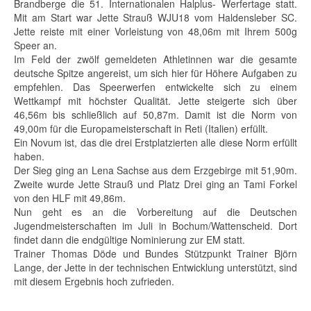
Brandberge die 51. Internationalen Halplus- Werfertage statt.
Mit am Start war Jette Strauß WJU18 vom Haldensleber SC.
Jette reiste mit einer Vorleistung von 48,06m mit Ihrem 500g
Speer an.
Im Feld der zwölf gemeldeten Athletinnen war die gesamte
deutsche Spitze angereist, um sich hier für Höhere Aufgaben zu
empfehlen. Das Speerwerfen entwickelte sich zu einem
Wettkampf mit höchster Qualität. Jette steigerte sich über
46,56m bis schließlich auf 50,87m. Damit ist die Norm von
49,00m für die Europameisterschaft in Reti (Italien) erfüllt.
Ein Novum ist, das die drei Erstplatzierten alle diese Norm erfüllt
haben.
Der Sieg ging an Lena Sachse aus dem Erzgebirge mit 51,90m.
Zweite wurde Jette Strauß und Platz Drei ging an Tami Forkel
von den HLF mit 49,86m.
Nun geht es an die Vorbereitung auf die Deutschen
Jugendmeisterschaften im Juli in Bochum/Wattenscheid. Dort
findet dann die endgültige Nominierung zur EM statt.
Trainer Thomas Döde und Bundes Stützpunkt Trainer Björn
Lange, der Jette in der technischen Entwicklung unterstützt, sind
mit diesem Ergebnis hoch zufrieden.