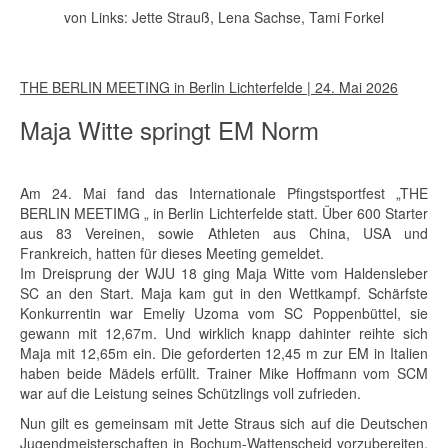
von Links: Jette Strauß, Lena Sachse, Tami Forkel
THE BERLIN MEETING in Berlin Lichterfelde | 24. Mai 2026
Maja Witte springt EM Norm
Am 24. Mai fand das Internationale Pfingstsportfest „THE
BERLIN MEETIMG „ in Berlin Lichterfelde statt. Über 600 Starter
aus 83 Vereinen, sowie Athleten aus China, USA und
Frankreich, hatten für dieses Meeting gemeldet.
Im Dreisprung der WJU 18 ging Maja Witte vom Haldensleber
SC an den Start. Maja kam gut in den Wettkampf. Schärfste
Konkurrentin war Emeliy Uzoma vom SC Poppenbüttel, sie
gewann mit 12,67m. Und wirklich knapp dahinter reihte sich
Maja mit 12,65m ein. Die geforderten 12,45 m zur EM in Italien
haben beide Mädels erfüllt. Trainer Mike Hoffmann vom SCM
war auf die Leistung seines Schützlings voll zufrieden.
Nun gilt es gemeinsam mit Jette Straus sich auf die Deutschen
Jugendmeisterschaften in Bochum-Wattenscheid vorzubereiten.