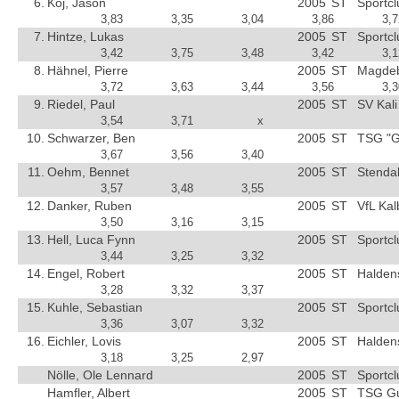
6.
Koj, Jason
2005
ST
Sportc
3,83
3,35
3,04
3,86
3,7
7.
Hintze, Lukas
2005
ST
Sportc
3,42
3,75
3,48
3,42
3,1
8.
Hähnel, Pierre
2005
ST
Magdebu
3,72
3,63
3,44
3,56
3,3
9.
Riedel, Paul
2005
ST
SV Kali
3,54
3,71
x
10.
Schwarzer, Ben
2005
ST
TSG "G
3,67
3,56
3,40
11.
Oehm, Bennet
2005
ST
Stendal
3,57
3,48
3,55
12.
Danker, Ruben
2005
ST
VfL Kal
3,50
3,16
3,15
13.
Hell, Luca Fynn
2005
ST
Sportc
3,44
3,25
3,32
14.
Engel, Robert
2005
ST
Halden
3,28
3,32
3,37
15.
Kuhle, Sebastian
2005
ST
Sportc
3,36
3,07
3,32
16.
Eichler, Lovis
2005
ST
Halden
3,18
3,25
2,97
Nölle, Ole Lennard
2005
ST
Sportc
Hamfler, Albert
2005
ST
TSG Gu