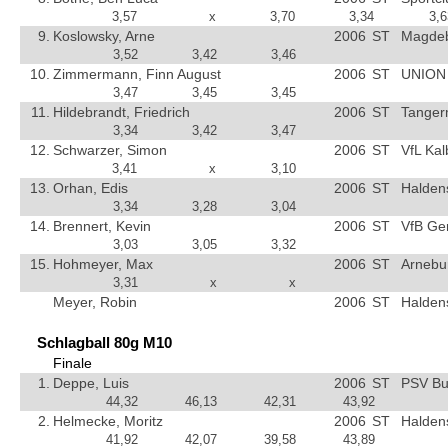
3,57
x
3,70
3,34
3,6
9.
Koslowsky, Arne
2006
ST
Magdebu
3,52
3,42
3,46
10.
Zimmermann, Finn August
2006
ST
UNION 
3,47
3,45
3,45
11.
Hildebrandt, Friedrich
2006
ST
Tanger
3,34
3,42
3,47
12.
Schwarzer, Simon
2006
ST
VfL Kal
3,41
x
3,10
13.
Orhan, Edis
2006
ST
Halden
3,34
3,28
3,04
14.
Brennert, Kevin
2006
ST
VfB Ge
3,03
3,05
3,32
15.
Hohmeyer, Max
2006
ST
Arnebu
3,31
x
x
Meyer, Robin
2006
ST
Halden
Schlagball 80g M10
Finale
1.
Deppe, Luis
2006
ST
PSV Bu
44,32
46,13
42,31
43,92
2.
Helmecke, Moritz
2006
ST
Halden
41,92
42,07
39,58
43,89