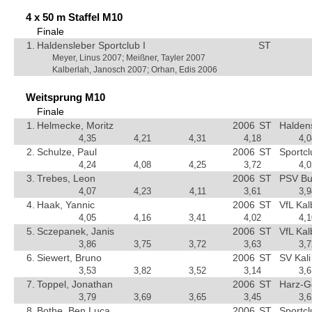
4 x 50 m Staffel M10
Finale
1.
Haldensleber Sportclub I
ST
Meyer, Linus 2007; Meißner, Tayler 2007
Kalberlah, Janosch 2007; Orhan, Edis 2006
Weitsprung M10
Finale
1.
Helmecke, Moritz
2006
ST
Halden
4,35
4,21
4,31
4,18
4,0
2.
Schulze, Paul
2006
ST
Sportc
4,24
4,08
4,25
3,72
4,0
3.
Trebes, Leon
2006
ST
PSV Bu
4,07
4,23
4,11
3,61
3,9
4.
Haak, Yannic
2006
ST
VfL Kal
4,05
4,16
3,41
4,02
4,1
5.
Sczepanek, Janis
2006
ST
VfL Kal
3,86
3,75
3,72
3,63
3,7
6.
Siewert, Bruno
2006
ST
SV Kali
3,53
3,82
3,52
3,14
3,6
7.
Toppel, Jonathan
2006
ST
Harz-G
3,79
3,69
3,65
3,45
3,6
8.
Bothe, Ben Luca
2006
ST
Sportc