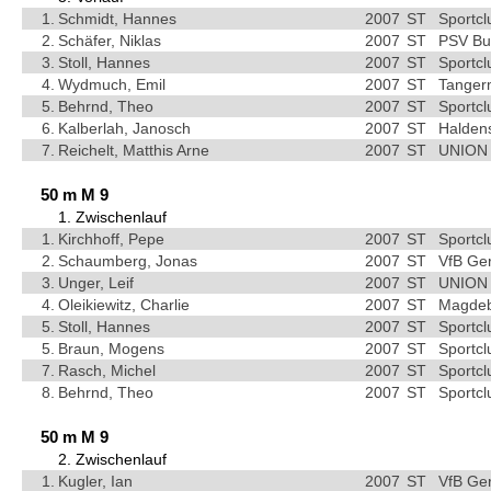
1.
Schmidt, Hannes
2007
ST
Sportc
2.
Schäfer, Niklas
2007
ST
PSV Bu
3.
Stoll, Hannes
2007
ST
Sportc
4.
Wydmuch, Emil
2007
ST
Tangerm
5.
Behrnd, Theo
2007
ST
Sportc
6.
Kalberlah, Janosch
2007
ST
Haldens
7.
Reichelt, Matthis Arne
2007
ST
UNION 
50 m M 9
1. Zwischenlauf
1.
Kirchhoff, Pepe
2007
ST
Sportc
2.
Schaumberg, Jonas
2007
ST
VfB Ge
3.
Unger, Leif
2007
ST
UNION 
4.
Oleikiewitz, Charlie
2007
ST
Magdebu
5.
Stoll, Hannes
2007
ST
Sportc
5.
Braun, Mogens
2007
ST
Sportc
7.
Rasch, Michel
2007
ST
Sportc
8.
Behrnd, Theo
2007
ST
Sportc
50 m M 9
2. Zwischenlauf
1.
Kugler, Ian
2007
ST
VfB Ge