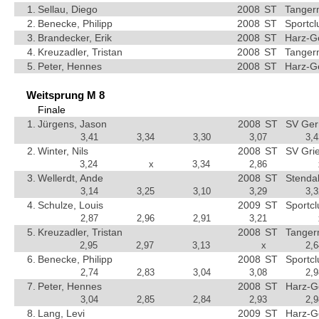
1.
Sellau, Diego
2008
ST
Tangerm
2.
Benecke, Philipp
2008
ST
Sportc
3.
Brandecker, Erik
2008
ST
Harz-G
4.
Kreuzadler, Tristan
2008
ST
Tangerm
5.
Peter, Hennes
2008
ST
Harz-G
Weitsprung M 8
Finale
1.
Jürgens, Jason
2008
ST
SV Ger
3,41
3,34
3,30
3,07
3,4
2.
Winter, Nils
2008
ST
SV Gri
3,24
x
3,34
2,86
3.
Wellerdt, Ande
2008
ST
Stendal
3,14
3,25
3,10
3,29
3,3
4.
Schulze, Louis
2009
ST
Sportc
2,87
2,96
2,91
3,21
5.
Kreuzadler, Tristan
2008
ST
Tanger
2,95
2,97
3,13
x
2,6
6.
Benecke, Philipp
2008
ST
Sportc
2,74
2,83
3,04
3,08
2,9
7.
Peter, Hennes
2008
ST
Harz-G
3,04
2,85
2,84
2,93
2,9
8.
Lang, Levi
2009
ST
Harz-G