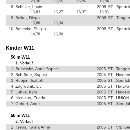
20,36
15,55
18,86
16,84
8.
Schulze, Louis
2009
ST
Sportc
16,83
16,27
18,37
16,86
9.
Sellau, Diego
2008
ST
Tanger
15,88
16,34
10.
Benecke, Philipp
2008
ST
Sportc
14,78
16,30
Kinder W11
50 m W11
1. Vorlauf
1.
Brüsewitz, Anne-Sophie
2005
ST
Tangerm
2.
Schröder, Sophie
2005
ST
Haldens
3.
Reppin, Isabell
2005
ST
Sportc
4.
Zagrodnik, Liv
2005
ST
Harz-G
5.
Lübke, Kyra
2005
ST
Haldens
6.
Nicolaus, Frieda
2005
ST
UNION 
7.
Gebert, Anne
2005
ST
Stendal
50 m W11
2. Vorlauf
1.
Krebs, Kalina Anna
2005
ST
VfB Ge