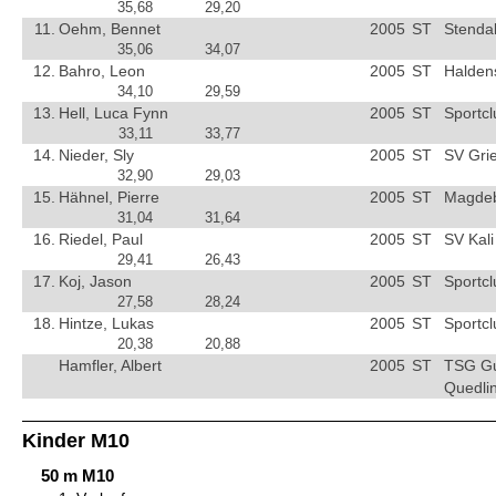
35,68
29,20
11.
Oehm, Bennet
2005
ST
Stendal
35,06
34,07
12.
Bahro, Leon
2005
ST
Halden
34,10
29,59
13.
Hell, Luca Fynn
2005
ST
Sportc
33,11
33,77
14.
Nieder, Sly
2005
ST
SV Gri
32,90
29,03
15.
Hähnel, Pierre
2005
ST
Magdebu
31,04
31,64
16.
Riedel, Paul
2005
ST
SV Kali
29,41
26,43
17.
Koj, Jason
2005
ST
Sportc
27,58
28,24
18.
Hintze, Lukas
2005
ST
Sportc
20,38
20,88
Hamfler, Albert
2005
ST
TSG Gu
Quedli
Kinder M10
50 m M10