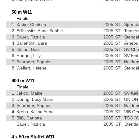
50 m W11
Finale
1.
Kadiri, Chelsea
2005
ST
Sportc
2.
Brüsewitz, Anne-Sophie
2005
ST
Tangerm
3.
Sauer, Patricia
2005
ST
Stendal
4.
Ballenthin, Lara
2005
ST
Arnebu
5.
Kleine, Bele
2005
ST
SV Che
6.
Hunger, Lilly
2005
ST
SV Ein
7.
Schröder, Sophie
2005
ST
Haldens
8.
Wellert, Helene
2005
ST
Stendal
800 m W11
Finale
1.
Jakob, Maike
2005
ST
SV Kali
2.
Döring, Lucy Marie
2005
ST
UNION 
3.
Schröder, Sophie
2005
ST
Haldens
4.
Krebs, Kalina Anna
2005
ST
VfB Ge
5.
Bliß, Carlotta
2005
ST
TSG "G
Sauer, Patricia
2005
ST
Stendal
4 x 50 m Staffel W11