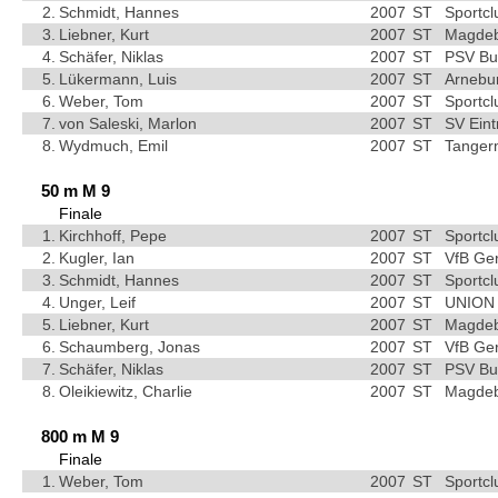
2.
Schmidt, Hannes
2007
ST
Sportc
3.
Liebner, Kurt
2007
ST
Magdebu
4.
Schäfer, Niklas
2007
ST
PSV Bu
5.
Lükermann, Luis
2007
ST
Arnebu
6.
Weber, Tom
2007
ST
Sportc
7.
von Saleski, Marlon
2007
ST
SV Ein
8.
Wydmuch, Emil
2007
ST
Tangerm
50 m M 9
Finale
1.
Kirchhoff, Pepe
2007
ST
Sportc
2.
Kugler, Ian
2007
ST
VfB Ge
3.
Schmidt, Hannes
2007
ST
Sportc
4.
Unger, Leif
2007
ST
UNION 
5.
Liebner, Kurt
2007
ST
Magdebu
6.
Schaumberg, Jonas
2007
ST
VfB Ge
7.
Schäfer, Niklas
2007
ST
PSV Bu
8.
Oleikiewitz, Charlie
2007
ST
Magdebu
800 m M 9
Finale
1.
Weber, Tom
2007
ST
Sportc