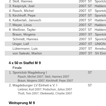
2.
Stoll, Hannes
2007
ST
Sportc
3.
Kasprzyk, Joel
2007
ST
Haldens
4.
Rasch, Michel
2007
ST
Sportc
5.
Kirchhoff, Pepe
2007
ST
Sportc
6.
Kalberlah, Janosch
2007
ST
Haldens
7.
Meyer, Linus
2007
ST
Haldens
8.
Meißner, Tayler
2007
ST
Haldens
Braun, Mogens
2007
ST
Sportc
Schmidt, Hannes
2007
ST
Sportc
Unger, Leif
2007
ST
UNION 
Lükermann, Luis
2007
ST
Arnebu
von Saleski, Marlon
2007
ST
SV Ein
4 x 50 m Staffel M 9
Finale
1.
Sportclub Magdeburg I
ST
Rasch, Michel 2007; Stoll, Hannes 2007
Braun, Mogens 2007; Kirchhoff, Pepe 2007
2.
Magdeburger LV Einheit e.V. I
ST
Liebner, Kurt 2007; Podschun, Julius 2007
Thoß, Tom 2007; Oleikiewitz, Charlie 2007
Weitsprung M 9