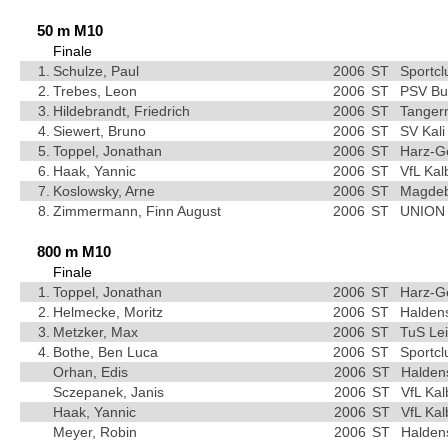
50 m M10
Finale
1.
Schulze, Paul
2006
ST
Sportc
2.
Trebes, Leon
2006
ST
PSV Bu
3.
Hildebrandt, Friedrich
2006
ST
Tangerm
4.
Siewert, Bruno
2006
ST
SV Kali
5.
Toppel, Jonathan
2006
ST
Harz-G
6.
Haak, Yannic
2006
ST
VfL Kal
7.
Koslowsky, Arne
2006
ST
Magdebu
8.
Zimmermann, Finn August
2006
ST
UNION 
800 m M10
Finale
1.
Toppel, Jonathan
2006
ST
Harz-G
2.
Helmecke, Moritz
2006
ST
Haldens
3.
Metzker, Max
2006
ST
TuS Le
4.
Bothe, Ben Luca
2006
ST
Sportc
Orhan, Edis
2006
ST
Halden
Sczepanek, Janis
2006
ST
VfL Kal
Haak, Yannic
2006
ST
VfL Kal
Meyer, Robin
2006
ST
Halden