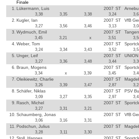
Finale
1.
Lükermann, Luis
2007
ST
Arnebu
3,38
3,35
3,38
3,24
3,6
2.
Kugler, Ian
2007
ST
VfB Ge
3,27
3,56
3,46
3,13
3,0
3.
Wydmuch, Emil
2007
ST
Tanger
3,45
3,21
x
3,51
3,5
4.
Weber, Tom
2007
ST
Sportc
3,24
3,34
3,43
3,52
3,5
5.
Unger, Leif
2007
ST
UNION 
3,27
3,36
3,48
3,44
3,3
6.
Braun, Mogens
2007
ST
Sportc
3,34
x
3,39
3,45
3,4
7.
Oleikiewitz, Charlie
2007
ST
Magdebu
3,26
3,39
3,47
2,87
3,2
8.
Schäfer, Niklas
2007
ST
PSV Bu
3,09
3,27
3,35
2,97
3,4
9.
Rasch, Michel
2007
ST
Sportc
3,27
3,31
3,21
10.
Schaumberg, Jonas
2007
ST
VfB Ge
3,06
3,16
3,31
11.
Podschun, Julius
2007
ST
Magdebu
3,28
3,11
3,30
12.
Stoll, Hannes
2007
ST
Sportc