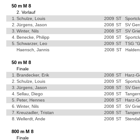
50 m M 8
2. Vorlauf
1.
Schulze, Louis
2009
ST
Sportc
2.
Jürgens, Jason
2008
ST
SV Ger
3.
Winter, Nils
2008
ST
SV Grie
4.
Benecke, Philipp
2008
ST
Sportc
5.
Schwarzer, Leo
2009
ST
TSG "G
Haensch, Jannis
2008
ST
Halden
50 m M 8
Finale
1.
Brandecker, Erik
2008
ST
Harz-G
2.
Schulze, Louis
2009
ST
Sportc
3.
Jürgens, Jason
2008
ST
SV Ger
4.
Sellau, Diego
2008
ST
Tangerm
5.
Peter, Hennes
2008
ST
Harz-G
6.
Winter, Nils
2008
ST
SV Grie
7.
Kreuzadler, Tristan
2008
ST
Tangerm
8.
Wellerdt, Ande
2008
ST
Stendal
800 m M 8
Finale