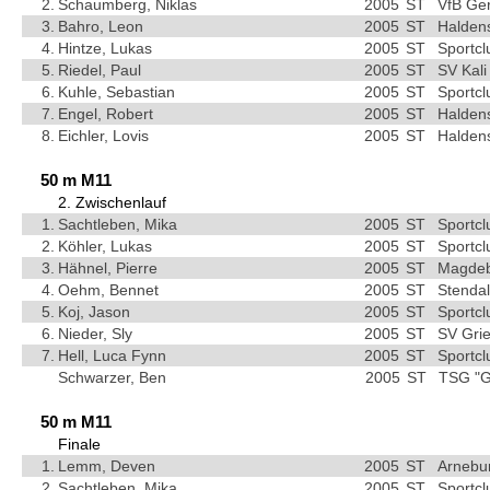
2.
Schaumberg, Niklas
2005
ST
VfB Ge
3.
Bahro, Leon
2005
ST
Haldens
4.
Hintze, Lukas
2005
ST
Sportc
5.
Riedel, Paul
2005
ST
SV Kali
6.
Kuhle, Sebastian
2005
ST
Sportc
7.
Engel, Robert
2005
ST
Haldens
8.
Eichler, Lovis
2005
ST
Haldens
50 m M11
2. Zwischenlauf
1.
Sachtleben, Mika
2005
ST
Sportc
2.
Köhler, Lukas
2005
ST
Sportc
3.
Hähnel, Pierre
2005
ST
Magdebu
4.
Oehm, Bennet
2005
ST
Stendal
5.
Koj, Jason
2005
ST
Sportc
6.
Nieder, Sly
2005
ST
SV Grie
7.
Hell, Luca Fynn
2005
ST
Sportc
Schwarzer, Ben
2005
ST
TSG "G
50 m M11
Finale
1.
Lemm, Deven
2005
ST
Arnebu
2.
Sachtleben, Mika
2005
ST
Sportc