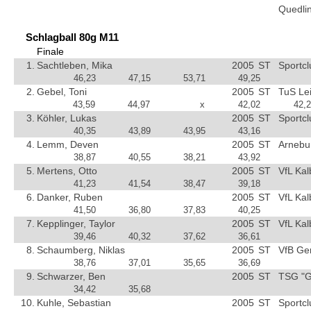
Quedli
Schlagball 80g M11
Finale
1.
Sachtleben, Mika
2005
ST
Sportc
46,23
47,15
53,71
49,25
2.
Gebel, Toni
2005
ST
TuS Le
43,59
44,97
x
42,02
42,
3.
Köhler, Lukas
2005
ST
Sportc
40,35
43,89
43,95
43,16
4.
Lemm, Deven
2005
ST
Arnebu
38,87
40,55
38,21
43,92
5.
Mertens, Otto
2005
ST
VfL Kal
41,23
41,54
38,47
39,18
6.
Danker, Ruben
2005
ST
VfL Kal
41,50
36,80
37,83
40,25
7.
Kepplinger, Taylor
2005
ST
VfL Kal
39,46
40,32
37,62
36,61
8.
Schaumberg, Niklas
2005
ST
VfB Ge
38,76
37,01
35,65
36,69
9.
Schwarzer, Ben
2005
ST
TSG "G
34,42
35,68
10.
Kuhle, Sebastian
2005
ST
Sportc