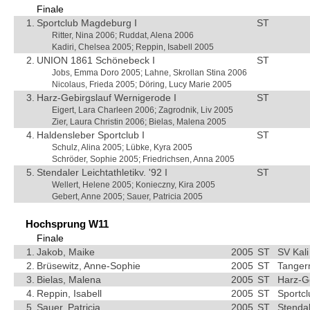
Finale
1.
Sportclub Magdeburg I
ST
Ritter, Nina 2006; Ruddat, Alena 2006
Kadiri, Chelsea 2005; Reppin, Isabell 2005
2.
UNION 1861 Schönebeck I
ST
Jobs, Emma Doro 2005; Lahne, Skrollan Stina 2006
Nicolaus, Frieda 2005; Döring, Lucy Marie 2005
3.
Harz-Gebirgslauf Wernigerode I
ST
Eigert, Lara Charleen 2006; Zagrodnik, Liv 2005
Zier, Laura Christin 2006; Bielas, Malena 2005
4.
Haldensleber Sportclub I
ST
Schulz, Alina 2005; Lübke, Kyra 2005
Schröder, Sophie 2005; Friedrichsen, Anna 2005
5.
Stendaler Leichtathletikv. '92 I
ST
Wellert, Helene 2005; Konieczny, Kira 2005
Gebert, Anne 2005; Sauer, Patricia 2005
Hochsprung W11
Finale
1.
Jakob, Maike
2005
ST
SV Kali
2.
Brüsewitz, Anne-Sophie
2005
ST
Tanger
3.
Bielas, Malena
2005
ST
Harz-G
4.
Reppin, Isabell
2005
ST
Sportc
5.
Sauer, Patricia
2005
ST
Stendal