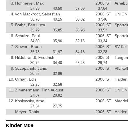
3.
Hohmeyer, Max
2006
ST
Arnebu
37,99
40,50
37,59
37,64
4.
von Mackrodt, Sebastian
2006
ST
UNION 
36,78
40,15
38,82
37,46
5.
Bothe, Ben Luca
2006
ST
Sportc
35,79
35,85
36,98
33,53
6.
Schulze, Paul
2006
ST
Sportc
34,80
35,90
32,18
33,34
7.
Siewert, Bruno
2006
ST
SV Kali
35,78
31,97
34,13
32,28
8.
Hildebrandt, Friedrich
2006
ST
Tanger
30,72
34,40
28,48
29,74
9.
Sczepanek, Janis
2006
ST
VfL Kal
30,93
32,86
10.
Orhan, Edis
2006
ST
Halden
32,25
32,58
11.
Zimmermann, Finn August
2006
ST
UNION 
27,87
28,82
12.
Koslowsky, Arne
2006
ST
Magdebu
27,54
27,75
Meyer, Robin
2006
ST
Halden
Kinder M09