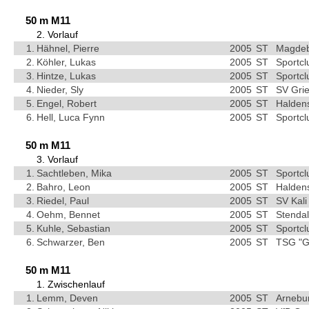
50 m M11
2. Vorlauf
1.
Hähnel, Pierre
2005
ST
Magdebu
2.
Köhler, Lukas
2005
ST
Sportc
3.
Hintze, Lukas
2005
ST
Sportc
4.
Nieder, Sly
2005
ST
SV Grie
5.
Engel, Robert
2005
ST
Haldens
6.
Hell, Luca Fynn
2005
ST
Sportc
50 m M11
3. Vorlauf
1.
Sachtleben, Mika
2005
ST
Sportc
2.
Bahro, Leon
2005
ST
Haldens
3.
Riedel, Paul
2005
ST
SV Kali
4.
Oehm, Bennet
2005
ST
Stendal
5.
Kuhle, Sebastian
2005
ST
Sportc
6.
Schwarzer, Ben
2005
ST
TSG "G
50 m M11
1. Zwischenlauf
1.
Lemm, Deven
2005
ST
Arnebu