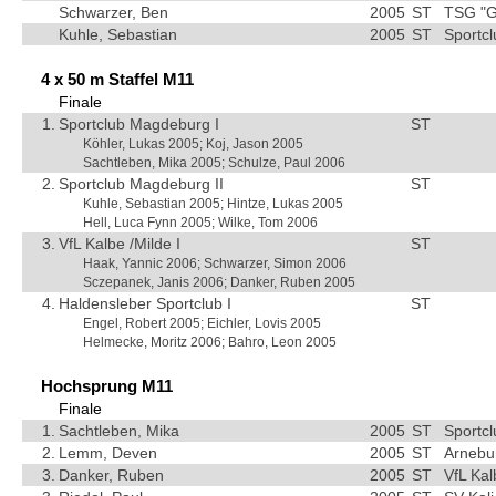
Schwarzer, Ben
2005
ST
TSG "G
Kuhle, Sebastian
2005
ST
Sportc
4 x 50 m Staffel M11
Finale
1.
Sportclub Magdeburg I
ST
Köhler, Lukas 2005; Koj, Jason 2005
Sachtleben, Mika 2005; Schulze, Paul 2006
2.
Sportclub Magdeburg II
ST
Kuhle, Sebastian 2005; Hintze, Lukas 2005
Hell, Luca Fynn 2005; Wilke, Tom 2006
3.
VfL Kalbe /Milde I
ST
Haak, Yannic 2006; Schwarzer, Simon 2006
Sczepanek, Janis 2006; Danker, Ruben 2005
4.
Haldensleber Sportclub I
ST
Engel, Robert 2005; Eichler, Lovis 2005
Helmecke, Moritz 2006; Bahro, Leon 2005
Hochsprung M11
Finale
1.
Sachtleben, Mika
2005
ST
Sportc
2.
Lemm, Deven
2005
ST
Arnebu
3.
Danker, Ruben
2005
ST
VfL Kal