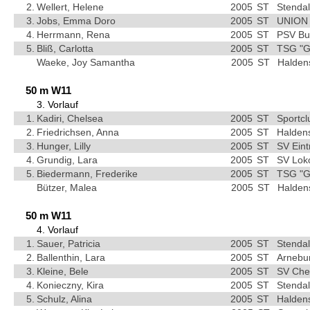
2.
Wellert, Helene
2005
ST
Stendal
3.
Jobs, Emma Doro
2005
ST
UNION 
4.
Herrmann, Rena
2005
ST
PSV Bu
5.
Bliß, Carlotta
2005
ST
TSG "G
Waeke, Joy Samantha
2005
ST
Halden
50 m W11
3. Vorlauf
1.
Kadiri, Chelsea
2005
ST
Sportc
2.
Friedrichsen, Anna
2005
ST
Haldens
3.
Hunger, Lilly
2005
ST
SV Ein
4.
Grundig, Lara
2005
ST
SV Lok
5.
Biedermann, Frederike
2005
ST
TSG "G
Bützer, Malea
2005
ST
Halden
50 m W11
4. Vorlauf
1.
Sauer, Patricia
2005
ST
Stendal
2.
Ballenthin, Lara
2005
ST
Arnebu
3.
Kleine, Bele
2005
ST
SV Che
4.
Konieczny, Kira
2005
ST
Stendal
5.
Schulz, Alina
2005
ST
Haldens