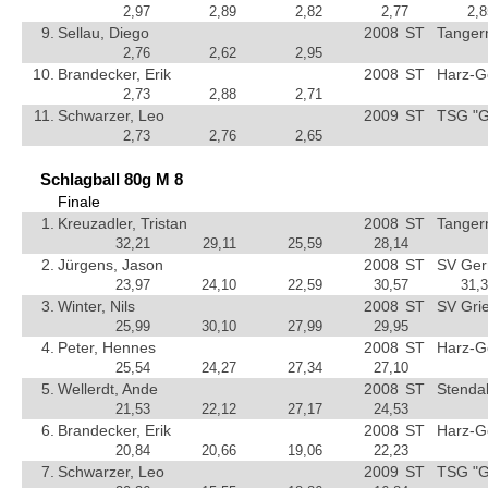
2,97
2,89
2,82
2,77
2,8
9.
Sellau, Diego
2008
ST
Tanger
2,76
2,62
2,95
10.
Brandecker, Erik
2008
ST
Harz-G
2,73
2,88
2,71
11.
Schwarzer, Leo
2009
ST
TSG "G
2,73
2,76
2,65
Schlagball 80g M 8
Finale
1.
Kreuzadler, Tristan
2008
ST
Tanger
32,21
29,11
25,59
28,14
2.
Jürgens, Jason
2008
ST
SV Ger
23,97
24,10
22,59
30,57
31,
3.
Winter, Nils
2008
ST
SV Gri
25,99
30,10
27,99
29,95
4.
Peter, Hennes
2008
ST
Harz-G
25,54
24,27
27,34
27,10
5.
Wellerdt, Ande
2008
ST
Stendal
21,53
22,12
27,17
24,53
6.
Brandecker, Erik
2008
ST
Harz-G
20,84
20,66
19,06
22,23
7.
Schwarzer, Leo
2009
ST
TSG "G