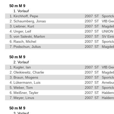
50 m M 9
1. Vorlauf
1.
Kirchhoff, Pepe
2007
ST
Sportc
2.
Schaumberg, Jonas
2007
ST
VfB Ge
3.
Liebner, Kurt
2007
ST
Magdebu
4.
Unger, Leif
2007
ST
UNION 
5.
von Saleski, Marlon
2007
ST
SV Ein
6.
Rasch, Michel
2007
ST
Sportc
7.
Podschun, Julius
2007
ST
Magdebu
50 m M 9
2. Vorlauf
1.
Kugler, Ian
2007
ST
VfB Ge
2.
Oleikiewitz, Charlie
2007
ST
Magdebu
3.
Braun, Mogens
2007
ST
Sportc
4.
Lükermann, Luis
2007
ST
Arnebu
5.
Weber, Tom
2007
ST
Sportc
6.
Meißner, Tayler
2007
ST
Haldens
7.
Meyer, Linus
2007
ST
Haldens
50 m M 9
3. Vorlauf