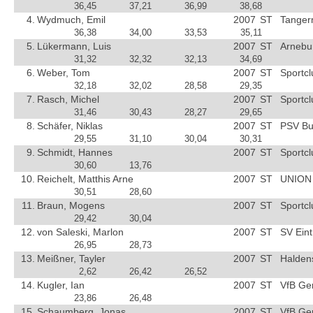
36,45
37,21
36,99
38,68
4.
Wydmuch, Emil
2007
ST
Tanger
36,38
34,00
33,53
35,11
5.
Lükermann, Luis
2007
ST
Arnebu
31,32
32,32
32,13
34,69
6.
Weber, Tom
2007
ST
Sportc
32,18
32,02
28,58
29,35
7.
Rasch, Michel
2007
ST
Sportc
31,46
30,43
28,27
29,65
8.
Schäfer, Niklas
2007
ST
PSV Bu
29,55
31,10
30,04
30,31
9.
Schmidt, Hannes
2007
ST
Sportc
30,60
13,76
10.
Reichelt, Matthis Arne
2007
ST
UNION 
30,51
28,60
11.
Braun, Mogens
2007
ST
Sportc
29,42
30,04
12.
von Saleski, Marlon
2007
ST
SV Ein
26,95
28,73
13.
Meißner, Tayler
2007
ST
Halden
2,62
26,42
26,52
14.
Kugler, Ian
2007
ST
VfB Ge
23,86
26,48
15.
Schaumberg, Jonas
2007
ST
VfB Ge