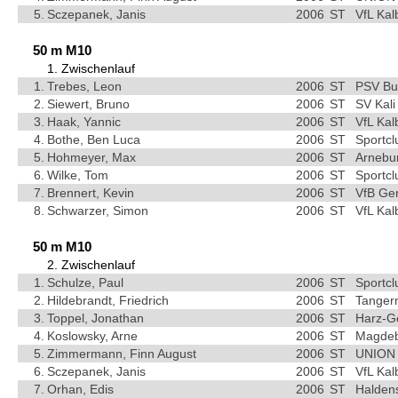
5.
Sczepanek, Janis
2006
ST
VfL Kal
50 m M10
1. Zwischenlauf
1.
Trebes, Leon
2006
ST
PSV Bu
2.
Siewert, Bruno
2006
ST
SV Kali
3.
Haak, Yannic
2006
ST
VfL Kal
4.
Bothe, Ben Luca
2006
ST
Sportc
5.
Hohmeyer, Max
2006
ST
Arnebu
6.
Wilke, Tom
2006
ST
Sportc
7.
Brennert, Kevin
2006
ST
VfB Ge
8.
Schwarzer, Simon
2006
ST
VfL Kal
50 m M10
2. Zwischenlauf
1.
Schulze, Paul
2006
ST
Sportc
2.
Hildebrandt, Friedrich
2006
ST
Tangerm
3.
Toppel, Jonathan
2006
ST
Harz-G
4.
Koslowsky, Arne
2006
ST
Magdebu
5.
Zimmermann, Finn August
2006
ST
UNION 
6.
Sczepanek, Janis
2006
ST
VfL Kal
7.
Orhan, Edis
2006
ST
Haldens