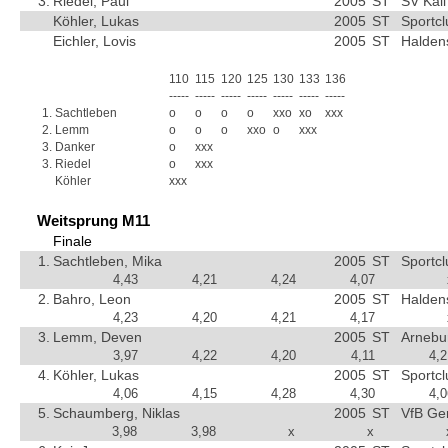
3.
Riedel, Paul
2005
ST
SV Kali
Köhler, Lukas
2005
ST
Sportc
Eichler, Lovis
2005
ST
Halden
110
115
120
125
130
133
136
-----
-----
-----
-----
-----
-----
-----
1.
Sachtleben
o
o
o
o
xxo
xo
xxx
2.
Lemm
o
o
o
xxo
o
xxx
3.
Danker
o
xxx
3.
Riedel
o
xxx
Köhler
xxx
Weitsprung M11
Finale
1.
Sachtleben, Mika
2005
ST
Sportc
4,43
4,21
4,24
4,07
2.
Bahro, Leon
2005
ST
Halden
4,23
4,20
4,21
4,17
3.
Lemm, Deven
2005
ST
Arnebu
3,97
4,22
4,20
4,11
4,2
4.
Köhler, Lukas
2005
ST
Sportc
4,06
4,15
4,28
4,30
4,0
5.
Schaumberg, Niklas
2005
ST
VfB Ge
3,98
3,98
x
x