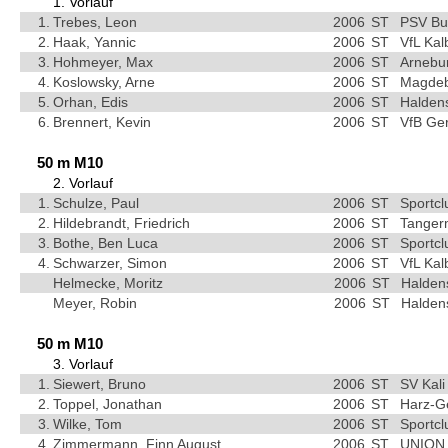
1. Vorlauf
1.
Trebes, Leon
2006
ST
PSV Bu
2.
Haak, Yannic
2006
ST
VfL Kal
3.
Hohmeyer, Max
2006
ST
Arnebu
4.
Koslowsky, Arne
2006
ST
Magdebu
5.
Orhan, Edis
2006
ST
Haldens
6.
Brennert, Kevin
2006
ST
VfB Ge
50 m M10
2. Vorlauf
1.
Schulze, Paul
2006
ST
Sportc
2.
Hildebrandt, Friedrich
2006
ST
Tangerm
3.
Bothe, Ben Luca
2006
ST
Sportc
4.
Schwarzer, Simon
2006
ST
VfL Kal
Helmecke, Moritz
2006
ST
Halden
Meyer, Robin
2006
ST
Halden
50 m M10
3. Vorlauf
1.
Siewert, Bruno
2006
ST
SV Kali
2.
Toppel, Jonathan
2006
ST
Harz-G
3.
Wilke, Tom
2006
ST
Sportc
4.
Zimmermann, Finn August
2006
ST
UNION 