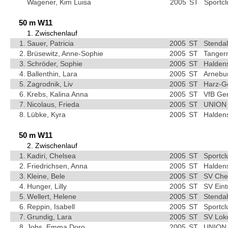
Wagener, Kim Luisa
2005
ST
Sportc
50 m W11
1. Zwischenlauf
1.
Sauer, Patricia
2005
ST
Stendal
2.
Brüsewitz, Anne-Sophie
2005
ST
Tangerm
3.
Schröder, Sophie
2005
ST
Haldens
4.
Ballenthin, Lara
2005
ST
Arnebu
5.
Zagrodnik, Liv
2005
ST
Harz-G
6.
Krebs, Kalina Anna
2005
ST
VfB Ge
7.
Nicolaus, Frieda
2005
ST
UNION 
8.
Lübke, Kyra
2005
ST
Haldens
50 m W11
2. Zwischenlauf
1.
Kadiri, Chelsea
2005
ST
Sportc
2.
Friedrichsen, Anna
2005
ST
Haldens
3.
Kleine, Bele
2005
ST
SV Che
4.
Hunger, Lilly
2005
ST
SV Ein
5.
Wellert, Helene
2005
ST
Stendal
6.
Reppin, Isabell
2005
ST
Sportc
7.
Grundig, Lara
2005
ST
SV Lok
8.
Jobs, Emma Doro
2005
ST
UNION 