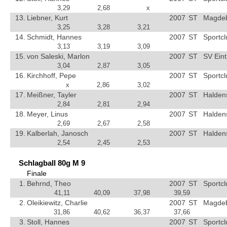
3,29
2,68
x
13.
Liebner, Kurt
2007
ST
Magdebu
3,25
3,28
3,21
14.
Schmidt, Hannes
2007
ST
Sportc
3,13
3,19
3,09
15.
von Saleski, Marlon
2007
ST
SV Ein
3,04
2,87
3,05
16.
Kirchhoff, Pepe
2007
ST
Sportc
x
2,86
3,02
17.
Meißner, Tayler
2007
ST
Halden
2,84
2,81
2,94
18.
Meyer, Linus
2007
ST
Halden
2,69
2,67
2,58
19.
Kalberlah, Janosch
2007
ST
Halden
2,54
2,45
2,53
Schlagball 80g M 9
Finale
1.
Behrnd, Theo
2007
ST
Sportc
41,11
40,09
37,98
39,59
2.
Oleikiewitz, Charlie
2007
ST
Magdebu
31,86
40,62
36,37
37,66
3.
Stoll, Hannes
2007
ST
Sportc