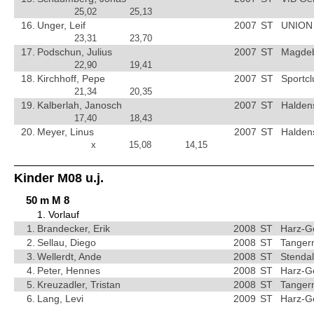
25,02
25,13
16.
Unger, Leif
2007
ST
UNION 
23,31
23,70
17.
Podschun, Julius
2007
ST
Magdebu
22,90
19,41
18.
Kirchhoff, Pepe
2007
ST
Sportc
21,34
20,35
19.
Kalberlah, Janosch
2007
ST
Halden
17,40
18,43
20.
Meyer, Linus
2007
ST
Halden
x
15,08
14,15
Kinder M08 u.j.
50 m M 8
1. Vorlauf
1.
Brandecker, Erik
2008
ST
Harz-G
2.
Sellau, Diego
2008
ST
Tangerm
3.
Wellerdt, Ande
2008
ST
Stendal
4.
Peter, Hennes
2008
ST
Harz-G
5.
Kreuzadler, Tristan
2008
ST
Tangerm
6.
Lang, Levi
2009
ST
Harz-G