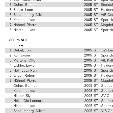
3.
Oehm, Bennet
2005
ST
Stendal
3.
Bahro, Leon
2005
ST
Haldens
5.
Schaumberg, Niklas
2005
ST
VfB Ge
6.
Köhler, Lukas
2005
ST
Sportc
7.
Hähnel, Pierre
2005
ST
Magdebu
8.
Hintze, Lukas
2005
ST
Sportc
800 m M11
Finale
1.
Gebel, Toni
2005
ST
TuS Le
2.
Koj, Jason
2005
ST
Sportc
3.
Mertens, Otto
2005
ST
VfL Kal
4.
Eichler, Lovis
2005
ST
Haldens
5.
Hell, Luca Fynn
2005
ST
Sportc
6.
Engel, Robert
2005
ST
Haldens
7.
Hähnel, Pierre
2005
ST
Magdebu
Oehm, Bennet
2005
ST
Stendal
Köhler, Lukas
2005
ST
Sportc
Nieder, Sly
2005
ST
SV Gri
Nölle, Ole Lennard
2005
ST
Sportc
Hintze, Lukas
2005
ST
Sportc
Schaumberg, Niklas
2005
ST
VfB Ge