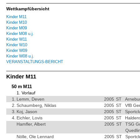
Wettkampfübersicht
Kinder M11
Kinder M10
Kinder M09
Kinder M08 u.j.
Kinder W11
Kinder W10
Kinder W09
Kinder W08 u.j.
VERANSTALTUNGS-BERICHT
Kinder M11
50 m M11
1. Vorlauf
1.
Lemm, Deven
2005
ST
Arnebu
2.
Schaumberg, Niklas
2005
ST
VfB Ge
3.
Koj, Jason
2005
ST
Sportc
4.
Eichler, Lovis
2005
ST
Haldens
Hamfler, Albert
2005
ST
TSG Gu
Quedli
Nölle, Ole Lennard
2005
ST
Sportc