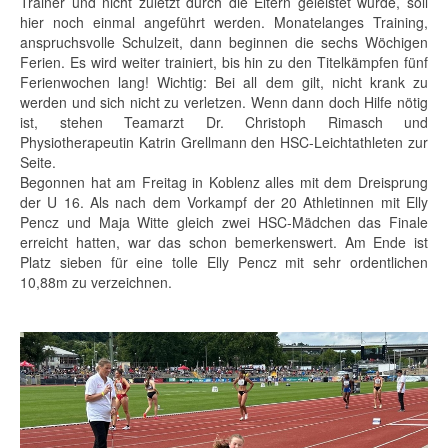
Trainer und nicht zuletzt durch die Eltern geleistet wurde, soll
hier noch einmal angeführt werden. Monatelanges Training,
anspruchsvolle Schulzeit, dann beginnen die sechs Wöchigen
Ferien. Es wird weiter trainiert, bis hin zu den Titelkämpfen fünf
Ferienwochen lang! Wichtig: Bei all dem gilt, nicht krank zu
werden und sich nicht zu verletzen. Wenn dann doch Hilfe nötig
ist, stehen Teamarzt Dr. Christoph Rimasch und
Physiotherapeutin Katrin Grellmann den HSC-Leichtathleten zur
Seite.
Begonnen hat am Freitag in Koblenz alles mit dem Dreisprung
der U 16. Als nach dem Vorkampf der 20 Athletinnen mit Elly
Pencz und Maja Witte gleich zwei HSC-Mädchen das Finale
erreicht hatten, war das schon bemerkenswert. Am Ende ist
Platz sieben für eine tolle Elly Pencz mit sehr ordentlichen
10,88m zu verzeichnen.