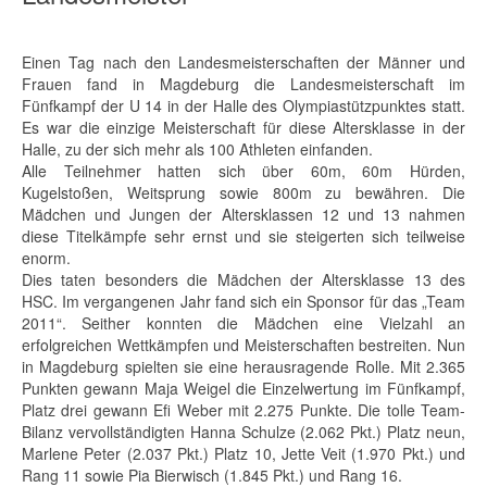
Einen Tag nach den Landesmeisterschaften der Männer und
Frauen fand in Magdeburg die Landesmeisterschaft im
Fünfkampf der U 14 in der Halle des Olympiastützpunktes statt.
Es war die einzige Meisterschaft für diese Altersklasse in der
Halle, zu der sich mehr als 100 Athleten einfanden.
Alle Teilnehmer hatten sich über 60m, 60m Hürden,
Kugelstoßen, Weitsprung sowie 800m zu bewähren. Die
Mädchen und Jungen der Altersklassen 12 und 13 nahmen
diese Titelkämpfe sehr ernst und sie steigerten sich teilweise
enorm.
Dies taten besonders die Mädchen der Altersklasse 13 des
HSC. Im vergangenen Jahr fand sich ein Sponsor für das „Team
2011“. Seither konnten die Mädchen eine Vielzahl an
erfolgreichen Wettkämpfen und Meisterschaften bestreiten. Nun
in Magdeburg spielten sie eine herausragende Rolle. Mit 2.365
Punkten gewann Maja Weigel die Einzelwertung im Fünfkampf,
Platz drei gewann Efi Weber mit 2.275 Punkte. Die tolle Team-
Bilanz vervollständigten Hanna Schulze (2.062 Pkt.) Platz neun,
Marlene Peter (2.037 Pkt.) Platz 10, Jette Veit (1.970 Pkt.) und
Rang 11 sowie Pia Bierwisch (1.845 Pkt.) und Rang 16.