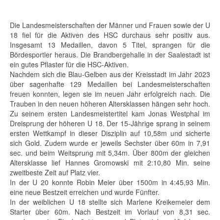
Die Landesmeisterschaften der Männer und Frauen sowie der U
18 fiel für die Aktiven des HSC durchaus sehr positiv aus.
Insgesamt 13 Medaillen, davon 5 Titel, sprangen für die
Bördesportler heraus. Die Brandbergehalle in der Saalestadt ist
ein gutes Pflaster für die HSC-Aktiven.
Nachdem sich die Blau-Gelben aus der Kreisstadt im Jahr 2023
über sagenhafte 129 Medaillen bei Landesmeisterschaften
freuen konnten, legen sie im neuen Jahr erfolgreich nach. Die
Trauben in den neuen höheren Altersklassen hängen sehr hoch.
Zu seinem ersten Landesmeistertitel kam Jonas Westphal im
Dreisprung der höheren U 18. Der 15-Jährige sprang in seinem
ersten Wettkampf in dieser Disziplin auf 10,58m und sicherte
sich Gold. Zudem wurde er jeweils Sechster über 60m in 7,91
sec. und beim Weitsprung mit 5,34m. Über 800m der gleichen
Altersklasse lief Hannes Gromowski mit 2:10,80 Min. seine
zweitbeste Zeit auf Platz vier.
In der U 20 konnte Robin Meier über 1500m in 4:45,93 Min.
eine neue Bestzeit erreichen und wurde Fünfter.
In der weiblichen U 18 stellte sich Marlene Kreikemeier dem
Starter über 60m. Nach Bestzeit im Vorlauf von 8,31 sec.