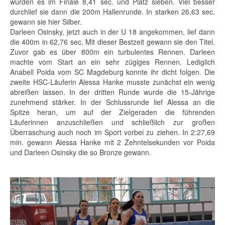
wurden es im Finale 8,41 sec. und Platz sieben. Viel besser
durchlief sie dann die 200m Hallenrunde. In starken 26,63 sec.
gewann sie hier Silber.
Darleen Osinsky, jetzt auch in der U 18 angekommen, lief dann
die 400m in 62,76 sec. Mit dieser Bestzeit gewann sie den Titel.
Zuvor gab es über 800m ein turbulentes Rennen. Darleen
machte vom Start an ein sehr zügiges Rennen. Lediglich
Anabell Poida vom SC Magdeburg konnte ihr dicht folgen. Die
zweite HSC-Läuferin Alessa Hanke musste zunächst ein wenig
abreißen lassen. In der dritten Runde wurde die 15-Jährige
zunehmend stärker. In der Schlussrunde lief Alessa an die
Spitze heran, um auf der Zielgeraden die führenden
Läuferinnen anzuschließen und schließlich zur großen
Überraschung auch noch im Sport vorbei zu ziehen. In 2:27,69
min. gewann Alessa Hanke mit 2 Zehntelsekunden vor Poida
und Darleen Osinsky die so Bronze gewann.