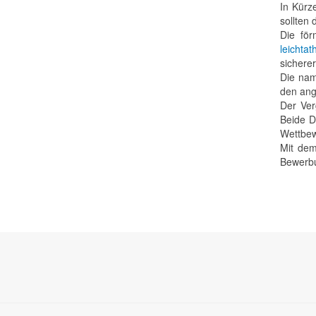
In Kürz
sollten 
Die fö
leichtat
sichere
Die nam
den ang
Der Ver
Beide D
Wettbew
Mit dem
Bewerbu