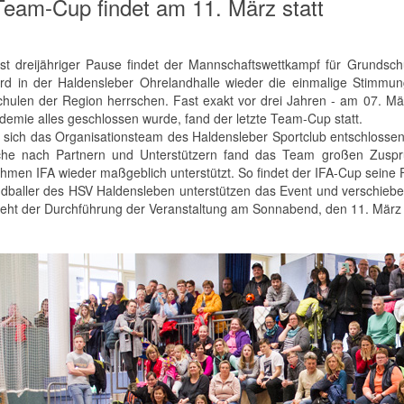
Team-Cup findet am 11. März statt
st dreijähriger Pause findet der Mannschaftswettkampf für Grundsc
rd in der Haldensleber Ohrelandhalle wieder die einmalige Stimmun
hulen der Region herrschen. Fast exakt vor drei Jahren - am 07. M
demie alles geschlossen wurde, fand der letzte Team-Cup statt.
 sich das Organisationsteam des Haldensleber Sportclub entschlossen,
he nach Partnern und Unterstützern fand das Team großen Zuspru
hmen IFA wieder maßgeblich unterstützt. So findet der IFA-Cup seine 
dballer des HSV Haldensleben unterstützen das Event und verschiebe
teht der Durchführung der Veranstaltung am Sonnabend, den 11. März