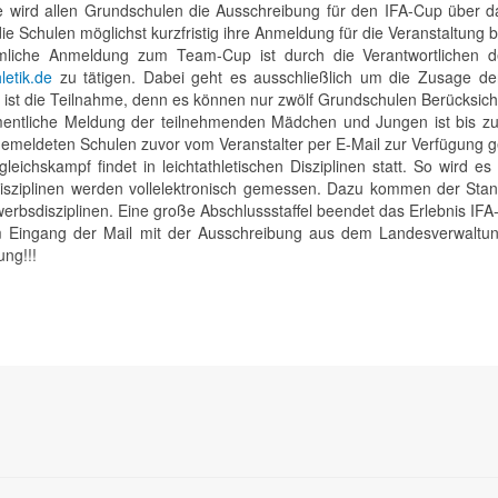
e wird allen Grundschulen die Ausschreibung für den IFA-Cup über da
die Schulen möglichst kurzfristig ihre Anmeldung für die Veranstaltung
rmliche Anmeldung zum Team-Cup ist durch die Verantwortlichen
hletik.de
zu tätigen. Dabei geht es ausschließlich um die Zusage de
r ist die Teilnahme, denn es können nur zwölf Grundschulen Berücksich
entliche Meldung der teilnehmenden Mädchen und Jungen ist bis z
emeldeten Schulen zuvor vom Veranstalter per E-Mail zur Verfügung ge
gleichskampf findet in leichtathletischen Disziplinen statt. So wir
isziplinen werden vollelektronisch gemessen. Dazu kommen der Stan
erbsdisziplinen. Eine große Abschlussstaffel beendet das Erlebnis IF
 Eingang der Mail mit der Ausschreibung aus dem Landesverwaltungs
ng!!!