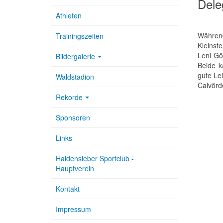
Dele
Athleten
Während
Trainingszeiten
Kleinst
Leni Gö
Bildergalerie
Beide k
gute Le
Waldstadion
Calvörde
Rekorde
Sponsoren
Links
Haldensleber Sportclub -
Hauptverein
Kontakt
Impressum