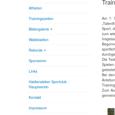
Trai
Athleten
Am 7. S
Trainingszeiten
„Talent
Sport, 
Bildergalerie
zum wie
Insgesa
Waldstadion
Begonne
sportli
Rekorde
durchge
Die Tes
Sponsoren
Spielen
geteste
Links
Bei den
Anleitu
Haldensleber Sportclub -
Trainin
Hauptverein
Zum Auf
gemeins
Kontakt
Impressum