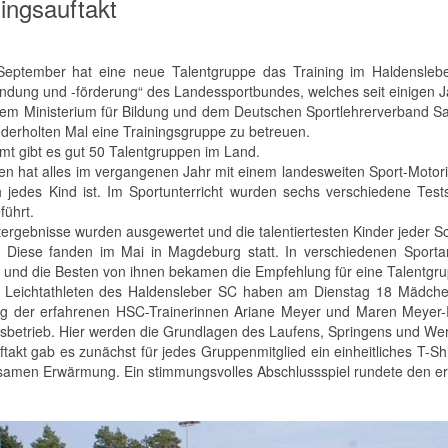
ningsauftakt
eptember hat eine neue Talentgruppe das Training im Haldensleb
findung und -förderung“ des Landessportbundes, welches seit einigen
dem Ministerium für Bildung und dem Deutschen Sportlehrerverband Sa
derholten Mal eine Trainingsgruppe zu betreuen.
mt gibt es gut 50 Talentgruppen im Land.
n hat alles im vergangenen Jahr mit einem landesweiten Sport-Motorik-T
ch jedes Kind ist. Im Sportunterricht wurden sechs verschiedene Tes
führt.
tergebnisse wurden ausgewertet und die talentiertesten Kinder jeder
. Diese fanden im Mai in Magdeburg statt. In verschiedenen Spor
t und die Besten von ihnen bekamen die Empfehlung für eine Talentgr
 Leichtathleten des Haldensleber SC haben am Dienstag 18 Mädch
ng der erfahrenen HSC-Trainerinnen Ariane Meyer und Maren Meyer-
gsbetrieb. Hier werden die Grundlagen des Laufens, Springens und Wer
takt gab es zunächst für jedes Gruppenmitglied ein einheitliches T-S
amen Erwärmung. Ein stimmungsvolles Abschlussspiel rundete den ers