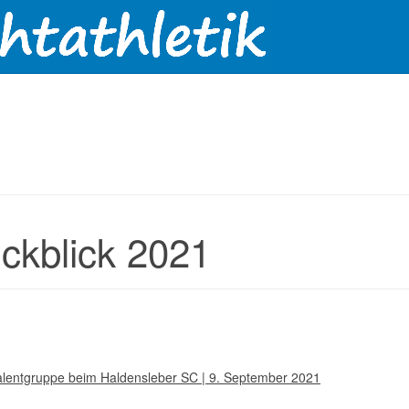
ckblick 2021
lentgruppe beim Haldensleber SC | 9. September 2021