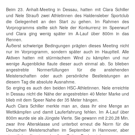
Beim 23. Anhalt-Meeting in Dessau, hatten mit Clara Schiller
und Nele Strauß zwei Athletinnen des Haldensleber Sportclub
die Gelegenheit an den Start zu gehen. Im Rahmen des
Vorprogramms stellte sich Nele der Konkurrenz im Speerwurf
und Clara ging wenig später im A-Lauf über 800m in das
Rennen.
Äußerst schwierige Bedingungen prägten dieses Meeting nicht
nur im Vorprogramm, sondern später auch im Hauptteil. Alle
Aktiven hatten mit stürmischem Wind zu kämpfen und nur
wenige Augenblicke flaute dieser auch einmal ab. So blieben
angestrebte Normerfüllungen für die anstehenden
Meisterschaften oder auch persönliche Bestleistungen an
diesem Tag die absolute Ausnahme.
So erging es auch den beiden HSC-Athletinnen. Nele erreichte
in Dessau nicht die Nähe der angestrebten 40 Meter Marke und
blieb mit dem Speer Nahe der 35 Meter hängen.
Auch Clara Schiller merkte man an, dass ihr eine Menge an
Wettkämpfen und damit Lauferfahrung fehlen. Im A-Lauf über
800m wurde sie als Jüngste Vierte. Sie gewann mit 2:20,28 Min.
zwar ihre Altersklasse und unterbot erneut die Norm für die
Deutschen Meisterschaften im September in Hannover, aber