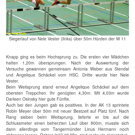
Siegerlauf von Nele Vester (links) über 50m Hürden der W 11
Knapp ging es beim Hochsprung zu. Die ersten vier Mädchen
hatten 1,20m übersprungen. Nach der Auswertung der
Versuche gewannen gemeinsam Antonia Weber aus Stendal
und Angelique Schäckel vom HSC. Dritte wurde hier Nele
Vester.
Beim Weitsprung stand erneut Angelique Schäckel auf dem
obersten Treppchen. Ihr genügten 4,30m. Mit 4,03m wurde
Darleen Osinsky hier gute Fünfte.
Auch bei den Jungen gab es positives. In der AK 13 sprintete
Robin Meyer über 50m mit neuer Bestzeit auf Platz fünf. Nach
Rang sieben beim Weitsprung, lieferte er bis auf die
Schlussmeter einen beherzten Lauf über 800m, musste sich
dann allerdings vom Tangermünder Linus Hermann noch
abfangen lassen. Robins 2:37,02 Min. sind mehr als akzeptabel.