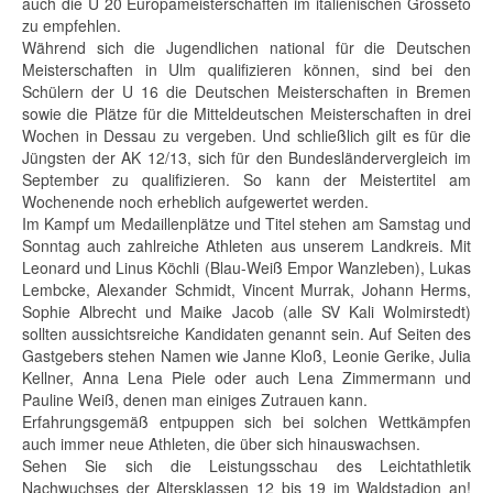
auch die U 20 Europameisterschaften im italienischen Grosseto
zu empfehlen.
Während sich die Jugendlichen national für die Deutschen
Meisterschaften in Ulm qualifizieren können, sind bei den
Schülern der U 16 die Deutschen Meisterschaften in Bremen
sowie die Plätze für die Mitteldeutschen Meisterschaften in drei
Wochen in Dessau zu vergeben. Und schließlich gilt es für die
Jüngsten der AK 12/13, sich für den Bundesländervergleich im
September zu qualifizieren. So kann der Meistertitel am
Wochenende noch erheblich aufgewertet werden.
Im Kampf um Medaillenplätze und Titel stehen am Samstag und
Sonntag auch zahlreiche Athleten aus unserem Landkreis. Mit
Leonard und Linus Köchli (Blau-Weiß Empor Wanzleben), Lukas
Lembcke, Alexander Schmidt, Vincent Murrak, Johann Herms,
Sophie Albrecht und Maike Jacob (alle SV Kali Wolmirstedt)
sollten aussichtsreiche Kandidaten genannt sein. Auf Seiten des
Gastgebers stehen Namen wie Janne Kloß, Leonie Gerike, Julia
Kellner, Anna Lena Piele oder auch Lena Zimmermann und
Pauline Weiß, denen man einiges Zutrauen kann.
Erfahrungsgemäß entpuppen sich bei solchen Wettkämpfen
auch immer neue Athleten, die über sich hinauswachsen.
Sehen Sie sich die Leistungsschau des Leichtathletik
Nachwuchses der Altersklassen 12 bis 19 im Waldstadion an!