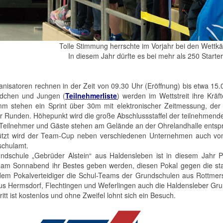
Tolle Stimmung herrschte im Vorjahr bei den Wettkä
In diesem Jahr dürfte es bei mehr als 250 Starte
anisatoren rechnen in der Zeit von 09.30 Uhr (Eröffnung) bis etwa 15.0
dchen und Jungen (
Teilnehmerliste
) werden im Wettstreit ihre Krä
m stehen ein Sprint über 30m mit elektronischer Zeitmessung, der 
er Runden. Höhepunkt wird die große Abschlussstaffel der teilnehmend
 Teilnehmer und Gäste stehen am Gelände an der Ohrelandhalle entsp
ützt wird der Team-Cup neben verschiedenen Unternehmen auch vo
chulamt.
ndschule „Gebrüder Alstein“ aus Haldensleben ist in diesem Jahr P
am Sonnabend ihr Bestes geben werden, diesen Pokal gegen die sta
em Pokalverteidiger die Schul-Teams der Grundschulen aus Rottmersl
us Hermsdorf, Flechtingen und Weferlingen auch die Haldensleber Grun
ritt ist kostenlos und ohne Zweifel lohnt sich ein Besuch.