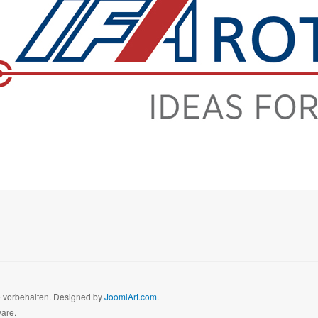
te vorbehalten. Designed by
JoomlArt.com
.
ware.