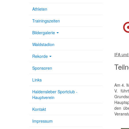
Athleten
Trainingszeiten
Bildergalerie
Waldstadion
IFA und
Rekorde
Teil
Sponsoren
Links
Am 4. M
V. füh
Haldensleber Sportclub -
Grundsc
Hauptverein
Hauptsp
den übe
Kontakt
Veranst
Impressum