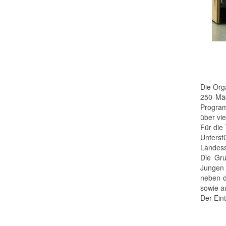
Die Org
250 Mä
Program
über vi
Für die
Unterst
Landess
Die Gru
Jungen 
neben d
sowie a
Der Eint