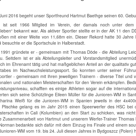
Juni 2016 begeht unser Sportfreund Hartmut Baethge seinen 60. Gebur
t ist seit 1966 Mitglied im Verein, der damals noch unter de
leben“ bekannt war. Als aktiver Sportler stellte er in der AK 11 den
oßen mit einer Weite von 11,68m ein. Dieser Rekord hatte 30 Jahre 
4 besuchte er die Sportschule in Halberstadt.
 1991 gründete er - gemeinsam mit Thomas Döde - die Abteilung Leich
. Seitdem ist er als Abteilungsleiter und Vorstandsmitglied unermüd
ich im Ehrenamt tätig und hat maßgeblichen Anteil an der qualitativ gu
stabes im Nachwuchsleistungssport. So konnten unter seiner Führu
portler - gemeinsam mit ihren jeweiligen Trainern - diverse Titel und 
ionalen und nationalen Meisterschaften für den Verein erkämpfen. Bed
istungsniveau, schafften es einige Athleten sogar auf die internatio
ierten sich seine Schützlinge Eileen Müller für die Junioren-WM in San
harina Weiß für die Junioren-WM in Spanien jeweils in der 4x400m
Plischke gelang es im Jahr 2015 einen Speerwerfer des HSC bei 
sterschaften in Cali (Kolumbien) an den Start zu schicken, was nicht
e Zusammenarbeit von Hartmut und unserem Werfer-Trainer Thomas
Norman bedankte sich dafür mit dem Einzug ins Finale und einem sou
 Junioren-WM vom 19. bis 24. Juli diesen Jahres in Bydgoszcz (Polen)