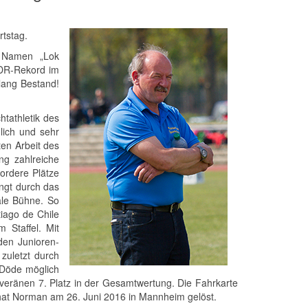
tstag.
m Namen „Lok
 DDR-Rekord im
lang Bestand!
tathletik des
lich und sehr
ten Arbeit des
ng zahlreiche
vordere Plätze
ingt durch das
nale Bühne. So
tiago de Chile
 Staffel. Mit
den Junioren-
 zuletzt durch
 Döde möglich
veränen 7. Platz in der Gesamtwertung. Die Fahrkarte
 hat Norman am 26. Juni 2016 in Mannheim gelöst.