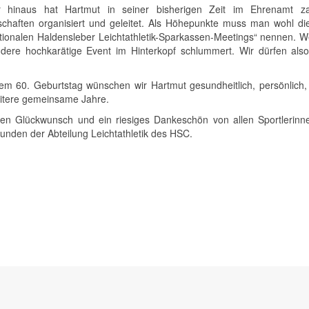
r hinaus hat Hartmut in seiner bisherigen Zeit im Ehrenamt za
schaften organisiert und geleitet. Als Höhepunkte muss man wohl di
ationalen Haldensleber Leichtathletik-Sparkassen-Meetings“ nennen. 
dere hochkarätige Event im Hinterkopf schlummert. Wir dürfen also
em 60. Geburtstag wünschen wir Hartmut gesundheitlich, persönlich, 
eitere gemeinsame Jahre.
hen Glückwunsch und ein riesiges Dankeschön von allen Sportlerinne
eunden der Abteilung Leichtathletik des HSC.