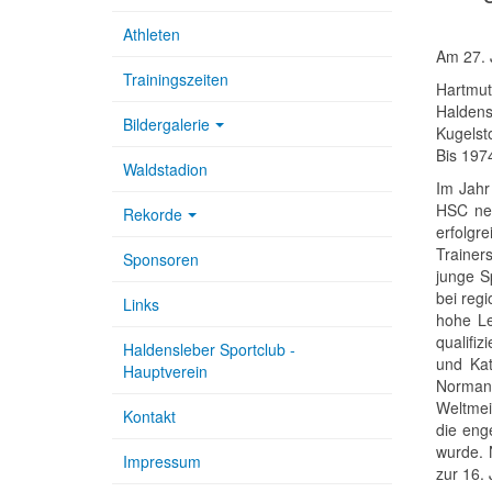
Athleten
Am 27. 
Trainingszeiten
Hartmu
Haldens
Bildergalerie
Kugelst
Bis 197
Waldstadion
Im Jahr
HSC neu
Rekorde
erfolgre
Trainer
Sponsoren
junge S
bei reg
Links
hohe Le
qualifiz
Haldensleber Sportclub -
und Kat
Hauptverein
Norman 
Weltmei
Kontakt
die eng
wurde. 
Impressum
zur 16.