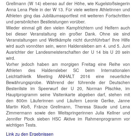
Grellmann (W 14) ebenso auf der Höhe, wie Kugelstoßsiegerin
Anna Lena Piele in der W 13. Für viele weitere Athletinnen und
Athleten ging das Jubiläumssportfest mit weiteren Fortschritten
und persönlichen Bestleistungen vorüber.
Wieder einmal gilt den vielen Kampfrichtern und Helfern auch
bei dieser Veranstaltung ein großer Dank. Ohne sie sind
Veranstaltungen und Wettkämpfe nicht durchführbar! Ihre Hilfe
wird auch vonnöten sein, wenn Haldensleben am 4. und 5. Juni
Ausrichter der Landesmeisterschaften der U 14 bis U 20 sein
wird.
Vorher jedoch haben am morgigen Freitag eine Reihe von
Athleten des Haldensleber SC beim Internationalen
Leichtathletik Meeting ANHALT 2016 eine neuerliche
Bewährungsprobe. Während der führende der Deutschen
Bestenliste im Speerwurf der U 20, Norman Plischke, im
Hauptprogramm seine Visitenkarte abgeben darf, stehen mit
den 800m Läuferinnen und Läufern Leonie Gerike, Janne
Martin Kloß, Fränze Grellmann, Theresa Staude und Lena
Zimmermann sowie den Weitspringerinnen Julia Kellner und
Jennifer Plock sieben HSC Aktive im Rahmenprogramm vor
wichtigen Tests.
Link zu den Ergebnissen