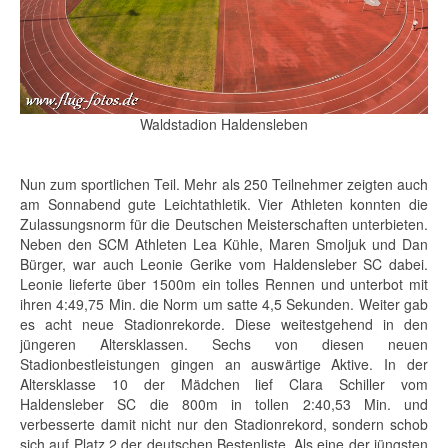
Waldstadion Haldensleben
Nun zum sportlichen Teil. Mehr als 250 Teilnehmer zeigten auch
am Sonnabend gute Leichtathletik. Vier Athleten konnten die
Zulassungsnorm für die Deutschen Meisterschaften unterbieten.
Neben den SCM Athleten Lea Kühle, Maren Smoljuk und Dan
Bürger, war auch Leonie Gerike vom Haldensleber SC dabei.
Leonie lieferte über 1500m ein tolles Rennen und unterbot mit
ihren 4:49,75 Min. die Norm um satte 4,5 Sekunden. Weiter gab
es acht neue Stadionrekorde. Diese weitestgehend in den
jüngeren Altersklassen. Sechs von diesen neuen
Stadionbestleistungen gingen an auswärtige Aktive. In der
Altersklasse 10 der Mädchen lief Clara Schiller vom
Haldensleber SC die 800m in tollen 2:40,53 Min. und
verbesserte damit nicht nur den Stadionrekord, sondern schob
sich auf Platz 2 der deutschen Bestenliste. Als eine der jüngsten