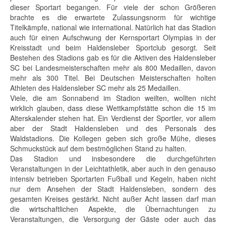
dieser Sportart begangen. Für viele der schon Größeren
brachte es die erwartete Zulassungsnorm für wichtige
Titelkämpfe, national wie international. Natürlich hat das Stadion
auch für einen Aufschwung der Kernsportart Olympias in der
Kreisstadt und beim Haldensleber Sportclub gesorgt. Seit
Bestehen des Stadions gab es für die Aktiven des Haldensleber
SC bei Landesmeisterschaften mehr als 800 Medaillen, davon
mehr als 300 Titel. Bei Deutschen Meisterschaften holten
Athleten des Haldensleber SC mehr als 25 Medaillen.
Viele, die am Sonnabend im Stadion weilten, wollten nicht
wirklich glauben, dass diese Wettkampfstätte schon die 15 im
Alterskalender stehen hat. Ein Verdienst der Sportler, vor allem
aber der Stadt Haldensleben und des Personals des
Waldstadions. Die Kollegen geben sich große Mühe, dieses
Schmuckstück auf dem bestmöglichen Stand zu halten.
Das Stadion und insbesondere die durchgeführten
Veranstaltungen in der Leichtathletik, aber auch in den genauso
intensiv betrieben Sportarten Fußball und Kegeln, haben nicht
nur dem Ansehen der Stadt Haldensleben, sondern des
gesamten Kreises gestärkt. Nicht außer Acht lassen darf man
die wirtschaftlichen Aspekte, die Übernachtungen zu
Veranstaltungen, die Versorgung der Gäste oder auch das