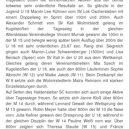
teilweise sehr ordentliche Resultate an. So glänzte in der
Jugend U 18 Marvin Lee Kühnen vom SV Lok Oschersleben mit
einem Doppelsieg im Sprint über 100m und 200m. Auch
Alexander Schmidt vom SV Kali Wolmirstedt gelang im
Kugelstoßen der Tagessieg in der gleichen
Altersklasse.Vereinskollege Vincent Murrak gewann die 100m in
der M 15 und belegte wenig später beim Ausflug über 200m der
U 18 mit sehr ordentlichen 23,87 sec. Rang drei. Siegreich
gingen auch Manon-Luise Schwaneberger (1500m) und Lisa
Benisch (Speer) vom SV Kali in der U 20 aus dem Wettkampf.
Gleiches gelang deren Vereinsmitstreitern Mia Szech im
Kugelstoßen der U 18, wie auch den 800m Läuferinnen Sophie
Albrecht (W 12) und Maike Jakob (W 11). Beim Dreikampf der
W 8 setzte sich die Wolmirstedterin Maira Reimann mit starken
Einzelleistungen durch.
Auf Seiten des Haldensleber SC konnten sich auch einige Aktive
über Tagessiege freuen. So setzte sich Janne Kloß über 800m
der M 14 durch, während Lennard Gewalt den Weitsprung der
M 13 gewann. Robin Meyer hatte über 800m der M 10 die Nase
vorn. Julia Kellner gewann den Dreisprung der U 18, während in
der gleichen Disziplin der W 14 Pauline Weiß vorn war. Über
800m zeigten sich Theresa Staude (W 15) und Fränze