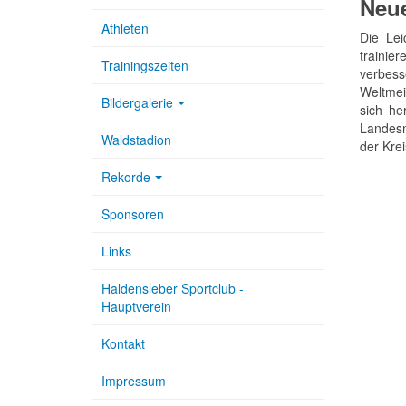
Neue
Athleten
Die Lei
trainie
Trainingszeiten
verbess
Weltmei
Bildergalerie
sich he
Landesm
Waldstadion
der Kre
Rekorde
Sponsoren
Links
Haldensleber Sportclub -
Hauptverein
Kontakt
Impressum